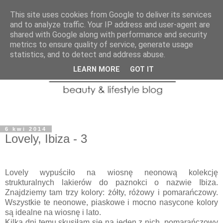
This site uses cookies from Google to deliver its services
and to analyze traffic. Your IP address and user-agent are
shared with Google along with performance and security
metrics to ensure quality of service, generate usage
statistics, and to detect and address abuse.
LEARN MORE
GOT IT
6 kwi 2014
Lovely, Ibiza - 3
Lovely wypuściło na wiosnę neonową kolekcję
strukturalnych lakierów do paznokci o nazwie Ibiza.
Znajdziemy tam trzy kolory: żółty, różowy i pomarańczowy.
Wszystkie te neonowe, piaskowe i mocno nasycone kolory
są idealne na wiosnę i lato.
Kilka dni temu skusiłam się na jeden z nich, pomarańczowy