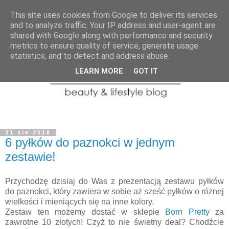
This site uses cookies from Google to deliver its services
and to analyze traffic. Your IP address and user-agent are
shared with Google along with performance and security
metrics to ensure quality of service, generate usage
statistics, and to detect and address abuse.
LEARN MORE
GOT IT
31 sie 2018
6 pyłków do paznokci w jednym
zestawie!
Przychodzę dzisiaj do Was z prezentacją zestawu pyłków
do paznokci, który zawiera w sobie aż sześć pyłków o różnej
wielkości i mieniących się na inne kolory.
Zestaw ten możemy dostać w sklepie
Born Pretty
za
zawrotne 10 złotych! Czyż to nie świetny deal? Chodźcie