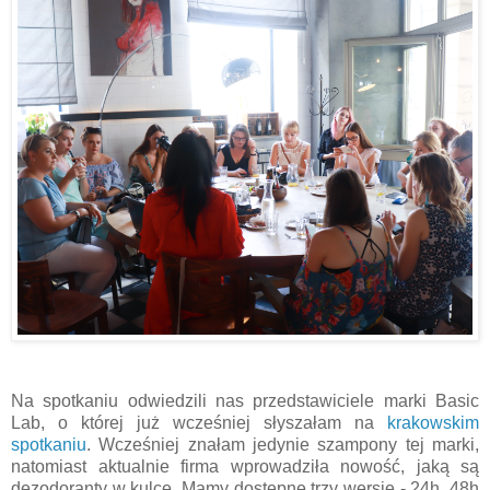
Na spotkaniu odwiedzili nas przedstawiciele marki Basic
Lab, o której już wcześniej słyszałam na
krakowskim
spotkaniu
. Wcześniej znałam jedynie szampony tej marki,
natomiast aktualnie firma wprowadziła nowość, jaką są
dezodoranty w kulce. Mamy dostępne trzy wersje - 24h, 48h