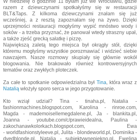
W niedzielę o godzinie 11 byłam już we Wrocławiu, gdzie
razem z dziewczynami spotkałyśmy się w restauracji
BLT&Taps. Z kilkoma dziewczynami znałam się już
wcześniej, a z resztą zapoznałam się na żywo. Dzięki
uprzejmości restauracji mogłyśmy wypić mnóstwo wody i
soków - a trzeba przyznać, że panował wtedy straszny upał,
a także zjeść grecką sałatkę i pizzę.
Największą zaletą tego miejsca był okrągły stół, dzięki
któremu mogłyśmy wszystkie porozmawiać i widzieć siebie
nawzajem. Nasze rozmowy skupiały się głównie wokół
blogowania. Nie brakowało również kontrowersyjnych
tematów oraz zwykłych ploteczek.
Za całe to spotkanie odpowiedzialna był
Tina
, która wraz z
Natalią
włożyły sporo serca w jego przygotowanie.
Kto wziął udział? Tina - tinaha.pl, Natalia -
fashionmachines.blogspot.com, Karolina - rinroe.com,
Magda - mademoisellemegdalene.pl, Ja - blankita.pl,
Joanna - youtube.com/c/prawieidealna, Paulina -
zakochanawkolorkach.blogspot.com, Ewa
- worldfashionstyleeve.pl, Julita - blondeworld.pl, Dominika -
dyedblonde.pl, Natalia - subiektywnepiekno.pl, Ewelina