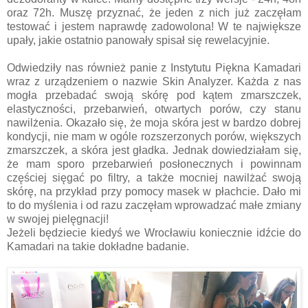
oraz 72h. Muszę przyznać, że jeden z nich już zaczęłam
testować i jestem naprawdę zadowolona! W te największe
upały, jakie ostatnio panowały spisał się rewelacyjnie.
Odwiedziły nas również panie z Instytutu Piękna Kamadari
wraz z urządzeniem o nazwie Skin Analyzer. Każda z nas
mogła przebadać swoją skórę pod kątem zmarszczek,
elastyczności, przebarwień, otwartych porów, czy stanu
nawilżenia. Okazało się, że moja skóra jest w bardzo dobrej
kondycji, nie mam w ogóle rozszerzonych porów, większych
zmarszczek, a skóra jest gładka. Jednak dowiedziałam się,
że mam sporo przebarwień posłonecznych i powinnam
częściej sięgać po filtry, a także mocniej nawilżać swoją
skórę, na przykład przy pomocy masek w płachcie. Dało mi
to do myślenia i od razu zaczęłam wprowadzać małe zmiany
w swojej pielęgnacji!
Jeżeli będziecie kiedyś we Wrocławiu koniecznie idźcie do
Kamadari na takie dokładne badanie.