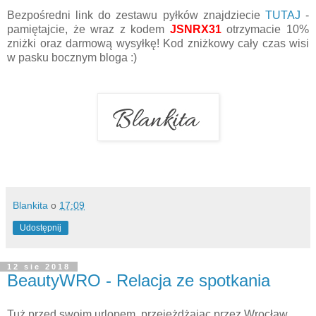
Bezpośredni link do zestawu pyłków znajdziecie
TUTAJ
-
pamiętajcie, że wraz z kodem
JSNRX31
otrzymacie 10%
zniżki oraz darmową wysyłkę! Kod zniżkowy cały czas wisi
w pasku bocznym bloga :)
Blankita
o
17:09
Udostępnij
12 sie 2018
BeautyWRO - Relacja ze spotkania
Tuż przed swoim urlopem, przejeżdżając przez Wrocław