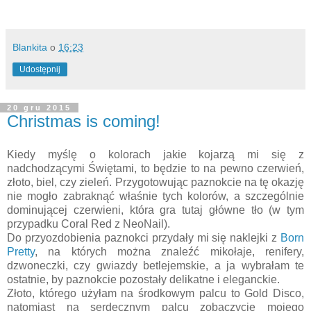
Blankita
o
16:23
Udostępnij
20 gru 2015
Christmas is coming!
Kiedy myślę o kolorach jakie kojarzą mi się z
nadchodzącymi Świętami, to będzie to na pewno czerwień,
złoto, biel, czy zieleń. Przygotowując paznokcie na tę okazję
nie mogło zabraknąć właśnie tych kolorów, a szczególnie
dominującej czerwieni, która gra tutaj główne tło (w tym
przypadku Coral Red z NeoNail).
Do przyozdobienia paznokci przydały mi się naklejki z
Born
Pretty
, na których można znaleźć mikołaje, renifery,
dzwoneczki, czy gwiazdy betlejemskie, a ja wybrałam te
ostatnie, by paznokcie pozostały delikatne i eleganckie.
Złoto, którego użyłam na środkowym palcu to Gold Disco,
natomiast na serdecznym palcu zobaczycie mojego