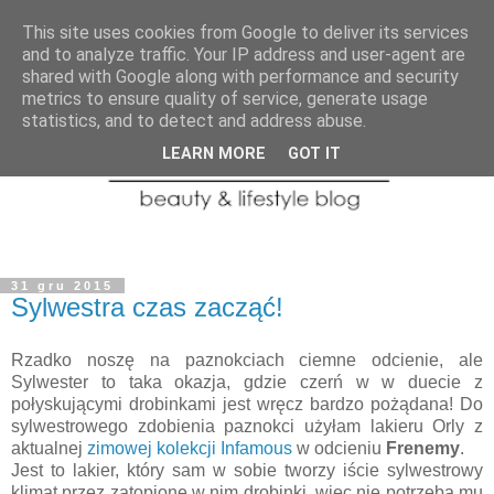
This site uses cookies from Google to deliver its services
and to analyze traffic. Your IP address and user-agent are
shared with Google along with performance and security
metrics to ensure quality of service, generate usage
statistics, and to detect and address abuse.
LEARN MORE
GOT IT
31 gru 2015
Sylwestra czas zacząć!
Rzadko noszę na paznokciach ciemne odcienie, ale
Sylwester to taka okazja, gdzie czerń w w duecie z
połyskującymi drobinkami jest wręcz bardzo pożądana! Do
sylwestrowego zdobienia paznokci użyłam lakieru Orly z
aktualnej
zimowej kolekcji Infamous
w odcieniu
Frenemy
.
Jest to lakier, który sam w sobie tworzy iście sylwestrowy
klimat przez zatopione w nim drobinki, więc nie potrzeba mu