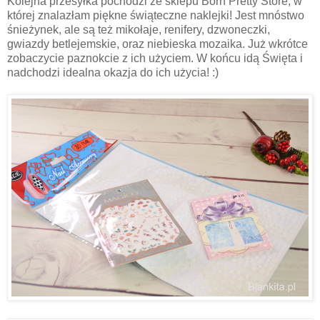
Kolejna przesyłka pochodzi ze sklepu Born Pretty Store, w
której znalazłam piękne świąteczne naklejki! Jest mnóstwo
śnieżynek, ale są też mikołaje, renifery, dzwoneczki,
gwiazdy betlejemskie, oraz niebieska mozaika. Już wkrótce
zobaczycie paznokcie z ich użyciem. W końcu idą Święta i
nadchodzi idealna okazja do ich użycia! :)