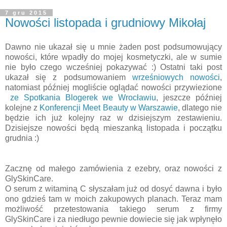
7 gru 2015
Nowości listopada i grudniowy Mikołaj
Dawno nie ukazał się u mnie żaden post podsumowujący
nowości, które wpadły do mojej kosmetyczki, ale w sumie
nie było czego wcześniej pokazywać :) Ostatni taki post
ukazał się z podsumowaniem
wrześniowych nowości
,
natomiast później mogliście oglądać nowości przywiezione
ze Spotkania Blogerek we Wrocławiu
, jeszcze później
kolejne z
Konferencji Meet Beauty w Warszawie
, dlatego nie
będzie ich już kolejny raz w dzisiejszym zestawieniu.
Dzisiejsze nowości będą mieszanką listopada i początku
grudnia :)
Zacznę od małego zamówienia z ezebry, oraz nowości z
GlySkinCare.
O serum z witaminą C słyszałam już od dosyć dawna i było
ono gdzieś tam w moich zakupowych planach. Teraz mam
możliwość przetestowania takiego serum z firmy
GlySkinCare i za niedługo pewnie dowiecie się jak wpłynęło