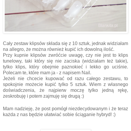
Cały zestaw klipsów składa się z 10 sztuk, jednak widziałam
na allegro, że można również kupić ich dowolną ilość.
Przy kupnie klipsów zwróćcie uwagę, czy nie jest to klips
tunelowy, taki który się nie zaciska (widziałam też takie),
tylko klips, który obejmie paznokieć i lekko go uciśnie.
Polecam te, które mam ja - z napisem Nail.
Jeżeli nie chcecie kupować od razu całego zestawu, to
spokojnie możecie kupić tylko 5 sztuk. Wiem z własnego
doświadczenia, że najpierw moczę tylko jedną rękę,
zeskrobuję i potem zajmuję się drugą :)
Mam nadzieję, że post pomógł niezdecydowanym i że teraz
każda z nas będzie ułatwiać sobie ściąganie hybryd! :)