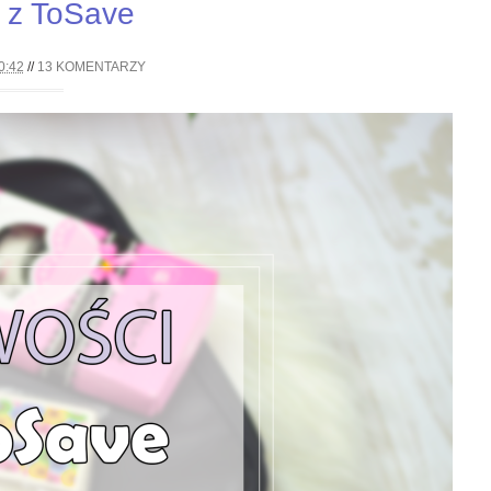
 z ToSave
0:42
//
13 KOMENTARZY