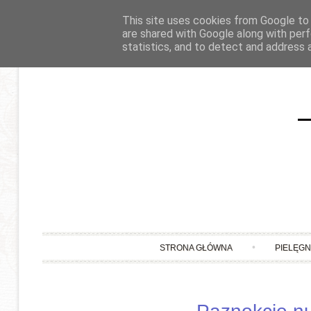
This site uses cookies from Google to d
are shared with Google along with perf
statistics, and to detect and address 
STRONA GŁÓWNA
PIELĘG