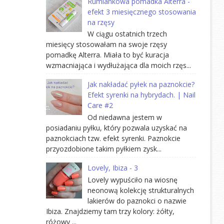
Rumiankowa pomadka Alterra -
efekt 3 miesięcznego stosowania
na rzęsy
W ciągu ostatnich trzech
miesięcy stosowałam na swoje rzęsy
pomadkę Alterra. Miała to być kuracja
wzmacniająca i wydłużająca dla moich rzęs...
Jak nakładać pyłek na paznokcie?
Efekt syrenki na hybrydach. | Nail
Care #2
Od niedawna jestem w
posiadaniu pyłku, który pozwala uzyskać na
paznokciach tzw. efekt syrenki. Paznokcie
przyozdobione takim pyłkiem zysk...
Lovely, Ibiza - 3
Lovely wypuściło na wiosnę
neonową kolekcję strukturalnych
lakierów do paznokci o nazwie
Ibiza. Znajdziemy tam trzy kolory: żółty,
różowy ...