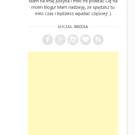
Mam na imię Justyna i miło mi powitać Cię na
moim blogu! Mam nadzieję, że spędzisz tu
miło czas i będziesz wpadać częściej! :)
SOCIAL
MEDIA