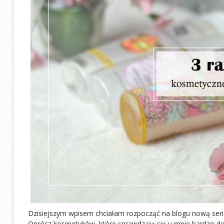
Dzisiejszym wpisem chciałam rozpocząć na blogu nową serię
Oprócz kosmetyków, które sprawdzają się u mnie bardzo dobrz