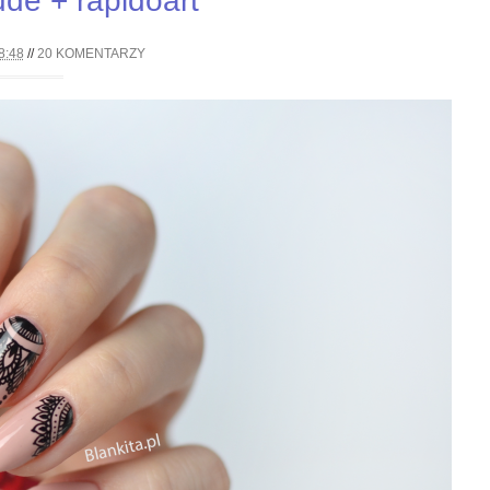
de + rapidoart
8:48
//
20 KOMENTARZY