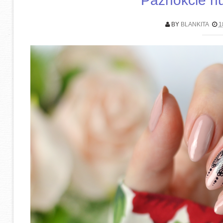
Paznokcie nu
BY
BLANKITA
1