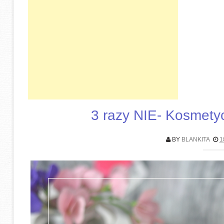
3 razy NIE- Kosmety
BY
BLANKITA
1