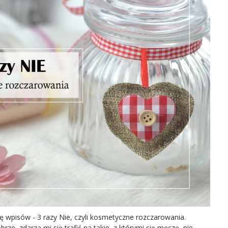
 wpisów - 3 razy Nie, czyli kosmetyczne rozczarowania.
e, zdarza mi się trafić na takie, z którymi się męczę, nie