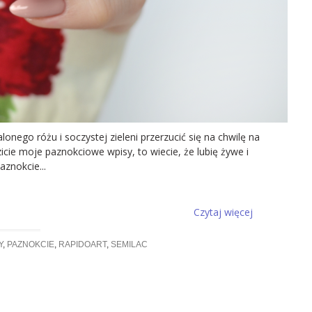
onego różu i soczystej zieleni przerzucić się na chwilę na
zicie moje paznokciowe wpisy, to wiecie, że lubię żywe i
aznokcie...
Czytaj więcej
Y
,
PAZNOKCIE
,
RAPIDOART
,
SEMILAC