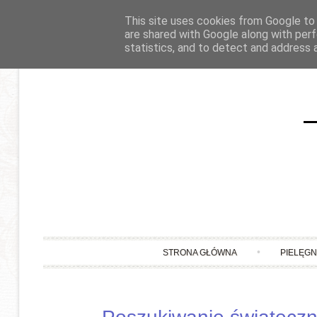
This site uses cookies from Google to d
are shared with Google along with perf
statistics, and to detect and address 
STRONA GŁÓWNA
PIELĘG