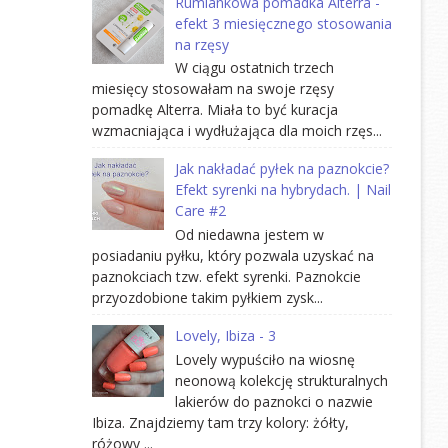
Rumiankowa pomadka Alterra -
efekt 3 miesięcznego stosowania
na rzęsy
W ciągu ostatnich trzech
miesięcy stosowałam na swoje rzęsy
pomadkę Alterra. Miała to być kuracja
wzmacniająca i wydłużająca dla moich rzęs...
Jak nakładać pyłek na paznokcie?
Efekt syrenki na hybrydach. | Nail
Care #2
Od niedawna jestem w
posiadaniu pyłku, który pozwala uzyskać na
paznokciach tzw. efekt syrenki. Paznokcie
przyozdobione takim pyłkiem zysk...
Lovely, Ibiza - 3
Lovely wypuściło na wiosnę
neonową kolekcję strukturalnych
lakierów do paznokci o nazwie
Ibiza. Znajdziemy tam trzy kolory: żółty,
różowy ...