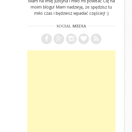
Mam na imię Justyna i miło mi powitać Cię na
moim blogu! Mam nadzieję, że spędzisz tu
miło czas i będziesz wpadać częściej! :)
SOCIAL
MEDIA