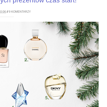
ych prezentów czas start!
20:06
//
9 KOMENTARZY