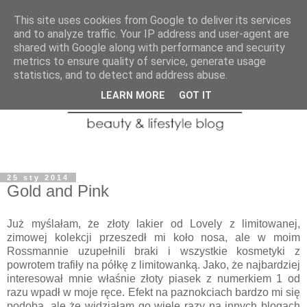
This site uses cookies from Google to deliver its services
and to analyze traffic. Your IP address and user-agent are
shared with Google along with performance and security
metrics to ensure quality of service, generate usage
statistics, and to detect and address abuse.
LEARN MORE
GOT IT
25 sty 2014
Gold and Pink
Już myślałam, że złoty lakier od Lovely z limitowanej,
zimowej kolekcji przeszedł mi koło nosa, ale w moim
Rossmannie uzupełnili braki i wszystkie kosmetyki z
powrotem trafiły na półkę z limitowanką. Jako, że najbardziej
interesował mnie właśnie złoty piasek z numerkiem 1 od
razu wpadł w moje ręce. Efekt na paznokciach bardzo mi się
podoba, ale że widziałam go wiele razy na innych blogach