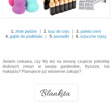
1.
złote pędzle
|
2.
tusz do rzęs
|
3.
paleta cieni
4.
gąbki do podkładu
|
5.
pomadki
|
6.
sztuczne rzęsy
Jestem ciekawa, czy Wy też na wiosnę czujecie potrzebę
drobnych zmian w swojej garderobie, fryzurze, lub
makijażu? Planujecie już wiosenne zakupy?