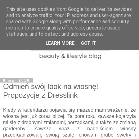
This site uses cookies from Google to deliver its services
and to analyze traffic. Your IP address and user-agent are
shared with Google along with performance and security
metrics to ensure quality of service, generate usage
statistics, and to detect and address abuse.
LEARN MORE
GOT IT
8 mar 2016
Odmień swój look na wiosnę!
Propozycje z Dresslink
Kiedy w kalendarzu pojawia się marzec mam wrażenie, że
wiosna jest już coraz bliżej. Ta pora roku zawsze kojarzyła
mi się z drobnymi zmianami, porządkami, a także ze zmianą
garderoby. Zawsze wraz z nadejściem wiosny
przeorganizowuję swoją szafę, chowam grube swetry i