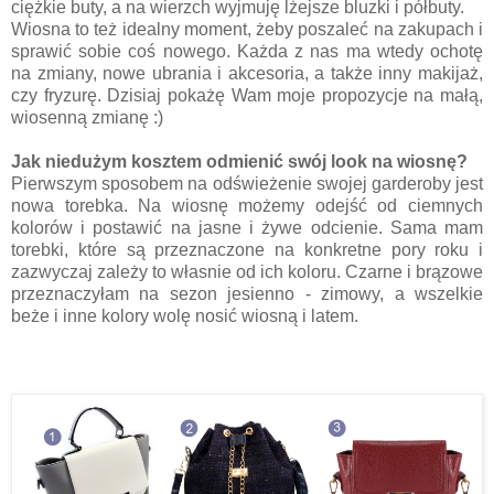
ciężkie buty, a na wierzch wyjmuję lżejsze bluzki i półbuty.
Wiosna to też idealny moment, żeby poszaleć na zakupach i
sprawić sobie coś nowego. Każda z nas ma wtedy ochotę
na zmiany, nowe ubrania i akcesoria, a także inny makijaż,
czy fryzurę. Dzisiaj pokażę Wam moje propozycje na małą,
wiosenną zmianę :)
Jak niedużym kosztem odmienić swój look na wiosnę?
Pierwszym sposobem na odświeżenie swojej garderoby jest
nowa torebka. Na wiosnę możemy odejść od ciemnych
kolorów i postawić na jasne i żywe odcienie. Sama mam
torebki, które są przeznaczone na konkretne pory roku i
zazwyczaj zależy to własnie od ich koloru. Czarne i brązowe
przeznaczyłam na sezon jesienno - zimowy, a wszelkie
beże i inne kolory wolę nosić wiosną i latem.