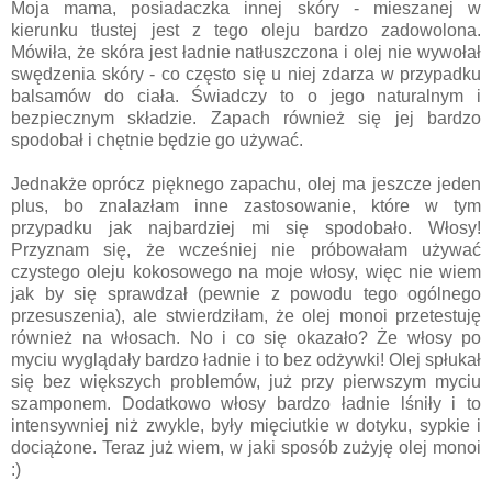
Moja mama, posiadaczka innej skóry - mieszanej w
kierunku tłustej jest z tego oleju bardzo zadowolona.
Mówiła, że skóra jest ładnie natłuszczona i olej nie wywołał
swędzenia skóry - co często się u niej zdarza w przypadku
balsamów do ciała. Świadczy to o jego naturalnym i
bezpiecznym składzie. Zapach również się jej bardzo
spodobał i chętnie będzie go używać.
Jednakże oprócz pięknego zapachu, olej ma jeszcze jeden
plus, bo znalazłam inne zastosowanie, które w tym
przypadku jak najbardziej mi się spodobało. Włosy!
Przyznam się, że wcześniej nie próbowałam używać
czystego oleju kokosowego na moje włosy, więc nie wiem
jak by się sprawdzał (pewnie z powodu tego ogólnego
przesuszenia), ale stwierdziłam, że olej monoi przetestuję
również na włosach. No i co się okazało? Że włosy po
myciu wyglądały bardzo ładnie i to bez odżywki! Olej spłukał
się bez większych problemów, już przy pierwszym myciu
szamponem. Dodatkowo włosy bardzo ładnie lśniły i to
intensywniej niż zwykle, były mięciutkie w dotyku, sypkie i
dociążone. Teraz już wiem, w jaki sposób zużyję olej monoi
:)