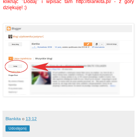
kliknąć "Dodaj" i wpisać tam http://blankita.pl/ - z góry
dziękuję! :)
Blankita
o
13:12
Udostępnij