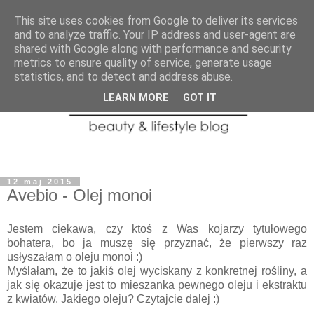
This site uses cookies from Google to deliver its services
and to analyze traffic. Your IP address and user-agent are
shared with Google along with performance and security
metrics to ensure quality of service, generate usage
statistics, and to detect and address abuse.
LEARN MORE
GOT IT
12 maj 2015
Avebio - Olej monoi
Jestem ciekawa, czy ktoś z Was kojarzy tytułowego
bohatera, bo ja muszę się przyznać, że pierwszy raz
usłyszałam o oleju monoi :)
Myślałam, że to jakiś olej wyciskany z konkretnej rośliny, a
jak się okazuje jest to mieszanka pewnego oleju i ekstraktu
z kwiatów. Jakiego oleju? Czytajcie dalej :)