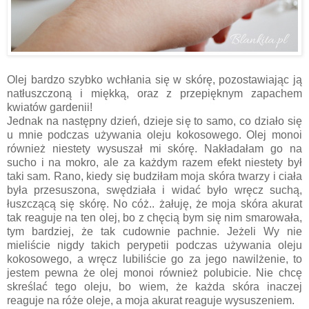
Olej bardzo szybko wchłania się w skórę, pozostawiając ją
natłuszczoną i miękką, oraz z przepięknym zapachem
kwiatów gardenii!
Jednak na następny dzień, dzieje się to samo, co działo się
u mnie podczas używania oleju kokosowego. Olej monoi
również niestety wysuszał mi skórę. Nakładałam go na
sucho i na mokro, ale za każdym razem efekt niestety był
taki sam. Rano, kiedy się budziłam moja skóra twarzy i ciała
była przesuszona, swędziała i widać było wręcz suchą,
łuszczącą się skórę. No cóż.. żałuję, że moja skóra akurat
tak reaguje na ten olej, bo z chęcią bym się nim smarowała,
tym bardziej, że tak cudownie pachnie. Jeżeli Wy nie
mieliście nigdy takich perypetii podczas używania oleju
kokosowego, a wręcz lubiliście go za jego nawilżenie, to
jestem pewna że olej monoi również polubicie. Nie chcę
skreślać tego oleju, bo wiem, że każda skóra inaczej
reaguje na róże oleje, a moja akurat reaguje wysuszeniem.