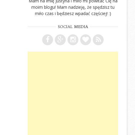
Mam na imię Justyna i miło mi powitać Cię na
moim blogu! Mam nadzieję, że spędzisz tu
miło czas i będziesz wpadać częściej! :)
SOCIAL
MEDIA