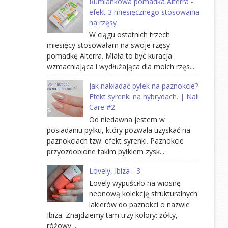
Rumiankowa pomadka Alterra -
efekt 3 miesięcznego stosowania
na rzęsy
W ciągu ostatnich trzech
miesięcy stosowałam na swoje rzęsy
pomadkę Alterra. Miała to być kuracja
wzmacniająca i wydłużająca dla moich rzęs...
Jak nakładać pyłek na paznokcie?
Efekt syrenki na hybrydach. | Nail
Care #2
Od niedawna jestem w
posiadaniu pyłku, który pozwala uzyskać na
paznokciach tzw. efekt syrenki. Paznokcie
przyozdobione takim pyłkiem zysk...
Lovely, Ibiza - 3
Lovely wypuściło na wiosnę
neonową kolekcję strukturalnych
lakierów do paznokci o nazwie
Ibiza. Znajdziemy tam trzy kolory: żółty,
różowy ...