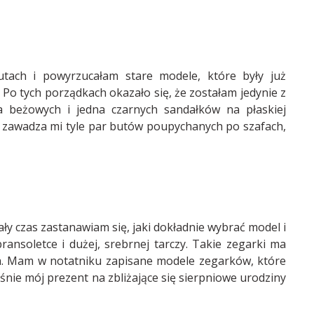
tach i powyrzucałam stare modele, które były już
. Po tych porządkach okazało się, że zostałam jedynie z
a beżowych i jedna czarnych sandałków na płaskiej
nie zawadza mi tyle par butów poupychanych po szafach,
ały czas zastanawiam się, jaki dokładnie wybrać model i
bransoletce i dużej, srebrnej tarczy. Takie zegarki ma
oba. Mam w notatniku zapisane modele zegarków, które
aśnie mój prezent na zbliżające się sierpniowe urodziny