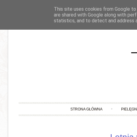
This site uses cookies from Google to d
are shared with Google along with perf
statistics, and to detect and address 
STRONA GŁÓWNA
PIELĘG