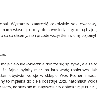
obał. Wystarczy zamrozić cokolwiek: sok owocowy,
 i mamy własnej roboty, domowe lody i ogromną frajdę,
ko co co chcemy, no i przede wszystkim wiemy co jemy!
are.
a moje ciało niekoniecznie dobrze się spisywał, ale za to
 że fajnie byłoby mieć na lato wodę toaletową, lub
złam obydwie wersje w sklepie Yves Rocher i nadal
ceny to mgiełka do ciała kosztuje 29zł, natomiast woda
rzeczy, koniecznie mi napiszcie czy opłaca się je kupić :)