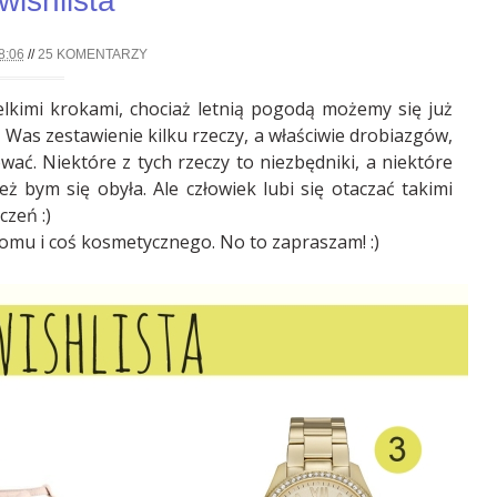
wishlista
8:06
//
25 KOMENTARZY
elkimi krokami, chociaż letnią pogodą możemy się już
a Was zestawienie kilku rzeczy, a właściwie drobiazgów,
wać. Niektóre z tych rzeczy to niezbędniki, a niektóre
ż bym się obyła. Ale człowiek lubi się otaczać takimi
czeń :)
domu i coś kosmetycznego. No to zapraszam! :)