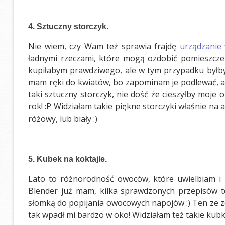
4. Sztuczny storczyk.
Nie wiem, czy Wam też sprawia frajdę
urządzanie
ładnymi rzeczami, które mogą ozdobić pomieszczeni
kupiłabym prawdziwego, ale w tym przypadku byłby 
mam ręki do kwiatów, bo zapominam je podlewać, a 
taki sztuczny storczyk, nie dość że cieszyłby moje o
rok! :P Widziałam takie piękne storczyki właśnie na
różowy, lub biały :)
5. Kubek na koktajle.
Lato to różnorodność owoców, które uwielbiam i kt
Blender już mam, kilka sprawdzonych przepisów te
słomką do popijania owocowych napojów :) Ten ze zdj
tak wpadł mi bardzo w oko! Widziałam też takie kubk