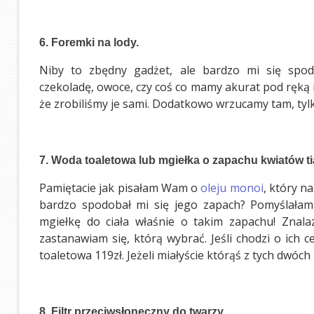
6. Foremki na lody.
Niby to zbędny gadżet, ale bardzo mi się spod
czekoladę, owoce, czy coś co mamy akurat pod ręką
że zrobiliśmy je sami. Dodatkowo wrzucamy tam, tyl
7. Woda toaletowa lub mgiełka o zapachu kwiatów ti
Pamiętacie jak pisałam Wam o
oleju monoi
, który n
bardzo spodobał mi się jego zapach? Pomyślałam,
mgiełkę do ciała właśnie o takim zapachu! Znala
zastanawiam się, którą wybrać. Jeśli chodzi o ich 
toaletowa 119zł. Jeżeli miałyście którąś z tych dwóch 
8. Filtr przeciwsłoneczny do twarzy.