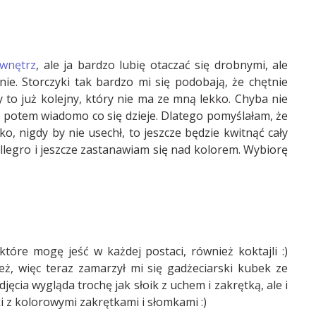
 wnętrz
, ale ja bardzo lubię otaczać się drobnymi, ale
e. Storczyki tak bardzo mi się podobają, że chętnie
to już kolejny, który nie ma ze mną lekko. Chyba nie
potem wiadomo co się dzieje. Dlatego pomyślałam, że
ko, nigdy by nie usechł, to jeszcze będzie kwitnąć cały
 allegro i jeszcze zastanawiam się nad kolorem. Wybiorę
óre mogę jeść w każdej postaci, również koktajli :)
ż, więc teraz zamarzył mi się gadżeciarski kubek ze
ęcia wygląda trochę jak słoik z uchem i zakrętką, ale i
i z kolorowymi zakrętkami i słomkami :)