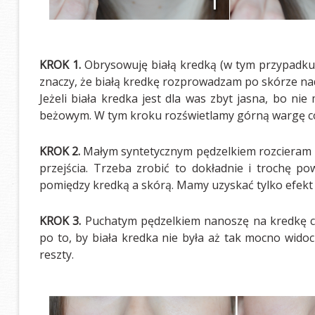
KROK 1.
Obrysowuję białą kredką (w tym przypadku R
znaczy, że białą kredkę rozprowadzam po skórze nad
Jeżeli biała kredka jest dla was zbyt jasna, bo nie 
beżowym. W tym kroku rozświetlamy górną wargę co
KROK 2.
Małym syntetycznym pędzelkiem rozcieram bia
przejścia. Trzeba zrobić to dokładnie i trochę po
pomiędzy kredką a skórą. Mamy uzyskać tylko efekt 
KROK 3.
Puchatym pędzelkiem nanoszę na kredkę cie
po to, by biała kredka nie była aż tak mocno widoc
reszty.