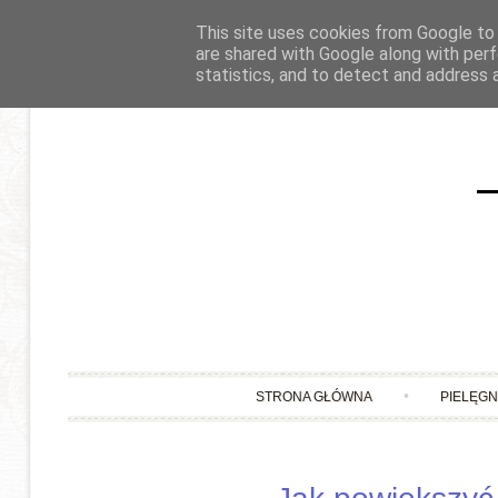
This site uses cookies from Google to d
are shared with Google along with perf
statistics, and to detect and address 
STRONA GŁÓWNA
PIELĘG