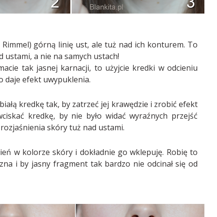
immel) górną linię ust, ale tuż nad ich konturem. To
 ustami, a nie na samych ustach!
macie tak jasnej karnacji, to użyjcie kredki w odcieniu
 daje efekt uwypuklenia.
łą kredkę tak, by zatrzeć jej krawędzie i zrobić efekt
wciskać kredkę, by nie było widać wyraźnych przejść
rozjaśnienia skóry tuż nad ustami.
ń w kolorze skóry i dokładnie go wklepuję. Robię to
zna i by jasny fragment tak bardzo nie odcinał się od