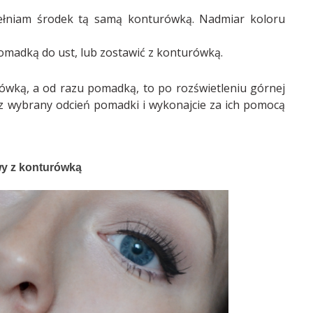
ełniam środek tą samą konturówką. Nadmiar koloru
madką do ust, lub zostawić z konturówką.
urówką, a od razu pomadką, to po rozświetleniu górnej
raz wybrany odcień pomadki i wykonajcie za ich pomocą
y z konturówką