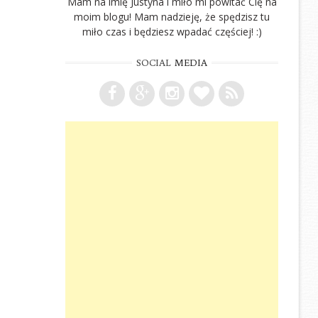
Mam na imię Justyna i miło mi powitać Cię na
moim blogu! Mam nadzieję, że spędzisz tu
miło czas i będziesz wpadać częściej! :)
SOCIAL
MEDIA