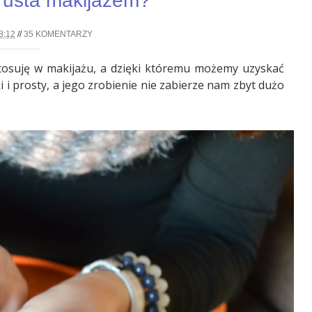
 usta makijażem?
8:12
//
35 KOMENTARZY
stosuję w makijażu, a dzięki któremu możemy uzyskać
ki i prosty, a jego zrobienie nie zabierze nam zbyt dużo