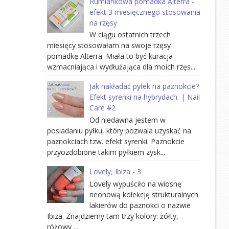
Rumiankowa pomadka Alterra -
efekt 3 miesięcznego stosowania
na rzęsy
W ciągu ostatnich trzech
miesięcy stosowałam na swoje rzęsy
pomadkę Alterra. Miała to być kuracja
wzmacniająca i wydłużająca dla moich rzęs...
Jak nakładać pyłek na paznokcie?
Efekt syrenki na hybrydach. | Nail
Care #2
Od niedawna jestem w
posiadaniu pyłku, który pozwala uzyskać na
paznokciach tzw. efekt syrenki. Paznokcie
przyozdobione takim pyłkiem zysk...
Lovely, Ibiza - 3
Lovely wypuściło na wiosnę
neonową kolekcję strukturalnych
lakierów do paznokci o nazwie
Ibiza. Znajdziemy tam trzy kolory: żółty,
różowy ...